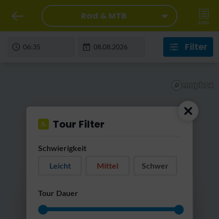
Rad & MTB
Liste
Filter
Tour Filter
Schwierigkeit
Leicht
Mittel
Schwer
RatterRatter...
Tour Dauer