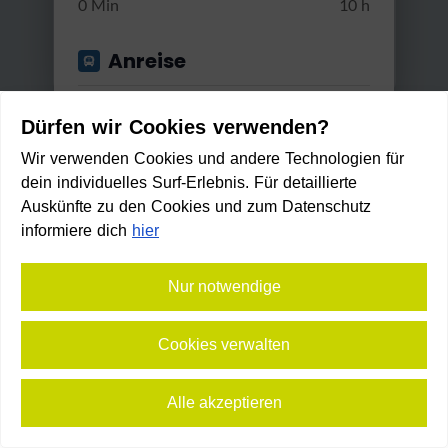
0 Min
10 h
Anreise
Start von
Dürfen wir Cookies verwenden?
Wir verwenden Cookies und andere Technologien für
dein individuelles Surf-Erlebnis. Für detaillierte
Anwenden
Auskünfte zu den Cookies und zum Datenschutz
Gut erreichbar mit...
informiere dich
hier
Rad
Nur notwendige
Miesberg - Seerunde
Min. / Max. Reisezeit
Cookies verwalten
Leicht
1:30 h
130 m
13,2 km
0 Min
2 h 30 Min
Mit Rad erreichbar in:
1
Alle akzeptieren
min
⛶
Vollbild