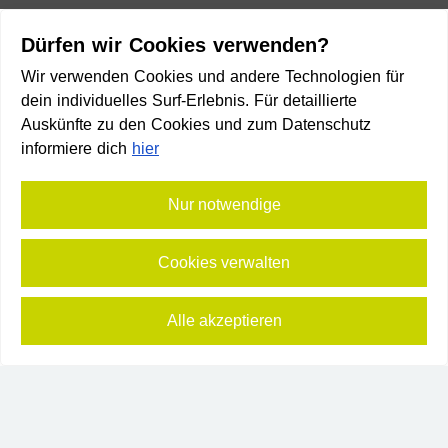
Start
Dürfen wir Cookies verwenden?
Wir verwenden Cookies und andere Technologien für
dein individuelles Surf-Erlebnis. Für detaillierte
Auskünfte zu den Cookies und zum Datenschutz
informiere dich
hier
Ziel
Nur notwendige
Cookies verwalten
Anreise planen
Alle akzeptieren
⛶
Vollbild