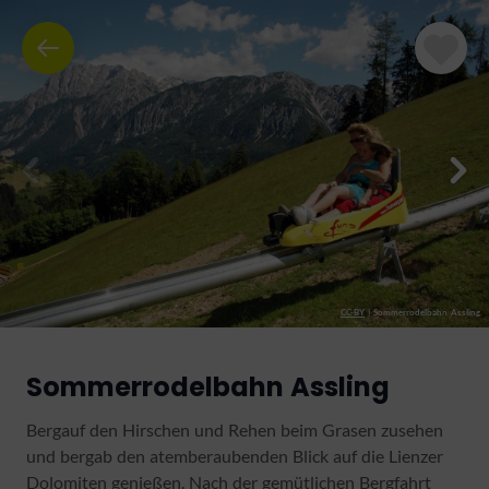
CC-BY
|
Sommerrodelbahn Assling
Sommerrodelbahn Assling
Bergauf den Hirschen und Rehen beim Grasen zusehen
und bergab den atemberaubenden Blick auf die Lienzer
Dolomiten genießen. Nach der gemütlichen Bergfahrt