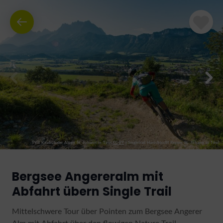
TVB Kitzbüheler Alpen St. Johann in Tirol
CC-BY
|
Singletrail Harschbichl Region St. Johann in Tirol
Bergsee Angereralm mit
Abfahrt übern Single Trail
Mittelschwere Tour über Pointen zum Bergsee Angerer
Alm mit Abfahrt über den flowigen Nature Trail.