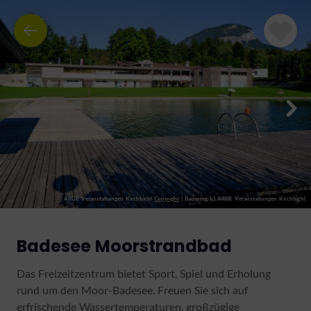
ARGE Veranstaltungen Kirchbichl
Copyright
|
Badesteg (c) ARGE Veranstaltungen Kirchbichl
Badesee Moorstrandbad
Das Freizeitzentrum bietet Sport, Spiel und Erholung
rund um den Moor-Badesee. Freuen Sie sich auf
erfrischende Wassertemperaturen, großzügige