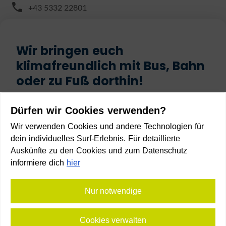
+43 5332 22801
Wir bringen euch
klimafreundlich mit Bus, Bahn
oder zu Fuß dorthin!
Start
Dürfen wir Cookies verwenden?
Wir verwenden Cookies und andere Technologien für
dein individuelles Surf-Erlebnis. Für detaillierte
Auskünfte zu den Cookies und zum Datenschutz
informiere dich
hier
Ziel
Nur notwendige
Cookies verwalten