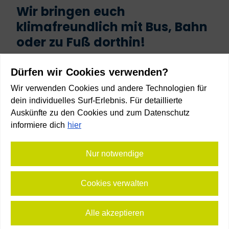
Wir bringen euch
klimafreundlich mit Bus, Bahn
oder zu Fuß dorthin!
Start
Dürfen wir Cookies verwenden?
Wir verwenden Cookies und andere Technologien für
dein individuelles Surf-Erlebnis. Für detaillierte
Auskünfte zu den Cookies und zum Datenschutz
informiere dich
hier
Ziel
Nur notwendige
Cookies verwalten
Anreise planen
Alle akzeptieren
⛶
Vollbild