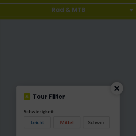
Rad & MTB
Tour Filter
_DSC0973kaiserwinkl tirol-Sommerurlaub_klein_ 0077.jpg
Schwierigkeit
Leicht
Mittel
Schwer