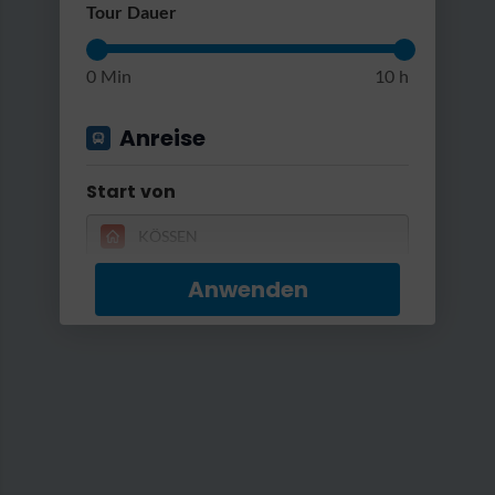
RatterRatter...
Tour Dauer
0 Min
10 h
Anreise
Start von
Anwenden
Gut erreichbar mit...
Kaiserwinkl_Sommerurlaub_Kössen (1).JPG
Bus & Bahn
Umstiege
Max. 2 Umstiege