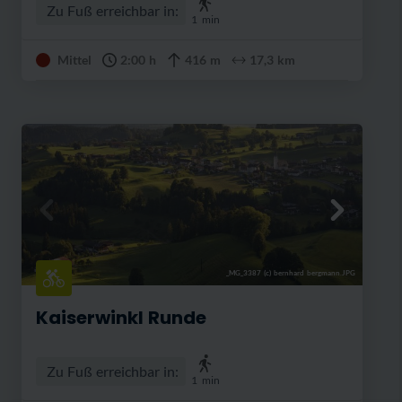
Zu Fuß erreichbar in:
1
min
Mittel
2:00 h
416 m
17,3 km
_MG_3387 (c) bernhard bergmann.JPG
Kaiserwinkl Runde
Zu Fuß erreichbar in:
1
min