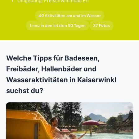
Umgebung: Freischwimmbad Erl
40 Aktivitäten am und im Wasser
1 neu in den letzten 90 Tagen
37 Fotos
Welche Tipps für Badeseen,
Freibäder, Hallenbäder und
Wasseraktivitäten in Kaiserwinkl
suchst du?