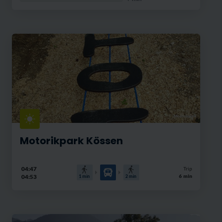
Mororikpark
Motorikpark Kössen
04:47
Trip
04:53
6 min
1
min
2
min